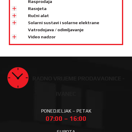
Rasprodaja
Rasvjeta
Ručni alat
Solarni sustavi i solarne elektrane
Vatrodojava / odimljavanje
Video nadzor
RADNO VRIJEME PRODAVAONICE -
IVANEC
PONEDJELJAK – PETAK
07:00 – 16:00
SUBOTA