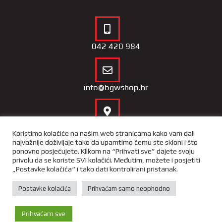
042 420 984
info@bgwshop.hr
Naša lokacija
Koristimo kolačiće na našim web stranicama kako vam dali
najvažnije doživljaje tako da upamtimo čemu ste skloni i što
ponovno posjećujete. Klikom na “Prihvati sve” dajete svoju
privolu da se koriste SVI kolačići. Međutim, možete i posjetiti
„Postavke kolačića“ i tako dati kontrolirani pristanak.
Copyright 2022 – BGW Shop |
Opći uvjeti poslovnja
|
Izjava o
privatnosti i sigurnosti podataka
Postavke kolačića
Prihvaćam samo neophodno
X-media
– izrada web trgovina i
portala
Prihvaćam sve