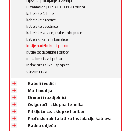
cijevi za polaganje u zemlju
IT tehnologija i SAT sustavi i pribor
kabelske čahure
kabelske stopice
kabelske uvodnice
kabelske vezice, trake i obujmice
kabelski kanali i kanalice
kutije nadžbukne i pribor
kutije podžbukne i pribor
metalne cijevi i pribor
redne stezaljke i spojnice
stezne cijevi
Kabeli i vodiči
Multimedija
Ormari i razdjelnici
Osigurači i sklopna tehnika
Priključnice, sklopke i pribor
Profesionalni alati za instalaciju kablova
Radna odjeća