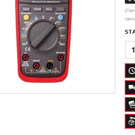
(Cije
cijen
ST