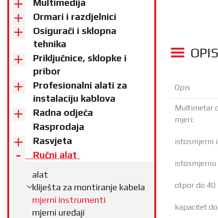
Multimedija
Ormari i razdjelnici
Osigurači i sklopna
tehnika
OPI
Priključnice, sklopke i
pribor
Profesionalni alati za
Opis
instalaciju kablova
Multimetar d
Radna odjeća
mjeri:
Rasprodaja
Rasvjeta
istosmjerni 
Ručni alat
istosmjernu 
alat
otpor do 4
kliješta za montiranje kabela
mjerni instrumenti
kapacitet d
mjerni uređaji