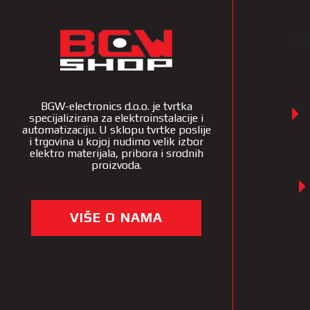
K
BGW-electronics d.o.o. je tvrtka
specijalizirana za elektroinstalacije i
automatizaciju. U sklopu tvrtke poslije
i trgovina u kojoj nudimo velik izbor
elektro materijala, pribora i srodnih
proizvoda.
VIŠE O NAMA