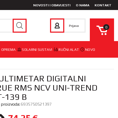
NOVOSTI I OBAVIJESTI
O NAMA
KONTAKT
Prijava
0
 I OPREMA
SOLARNI SUSTAVI
RUČNI ALAT
NOVO
ULTIMETAR DIGITALNI
RUE RMS NCV UNI-TREND
-139 B
a proizvoda:
6935750521397
74,25
€