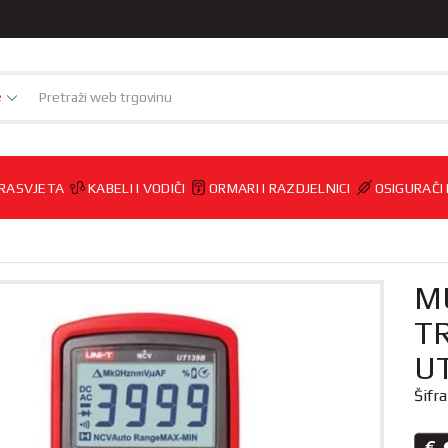
e
RASVJETA
KABELI I VODIČI
ORMARI I RAZDJELNICI
OSIGURAČI
M
T
UT
Šifr