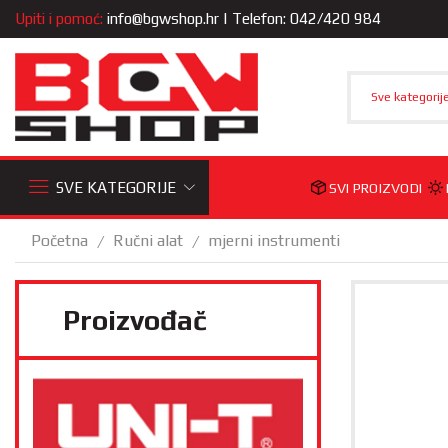
Upiti i pomoć:
info@bgwshop.hr
| Telefon: 042/420 984
Sve kategorij
SVE KATEGORIJE
SVI PROIZVODI
Početna
Ručni alat
mjerni instrumenti
/
/
Proizvođač