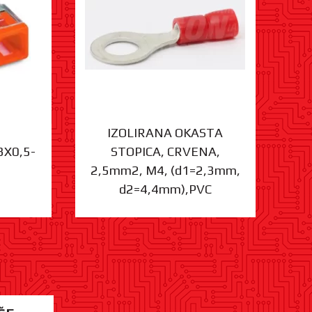
IZOLIRANA OKASTA
3X0,5-
STOPICA, CRVENA,
ST
2,5mm2, M4, (d1=2,3mm,
d2=4,4mm),PVC