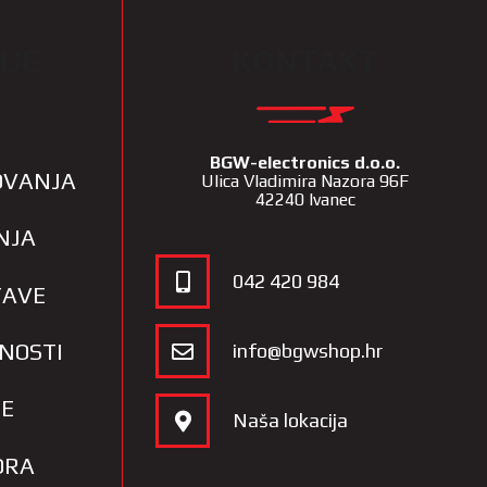
IJE
KONTAKT
BGW-electronics d.o.o.
LOVANJA
Ulica Vladimira Nazora 96F
42240 Ivanec
NJA
042 420 984
TAVE
TNOSTI
info@bgwshop.hr
JE
Naša lokacija
ORA