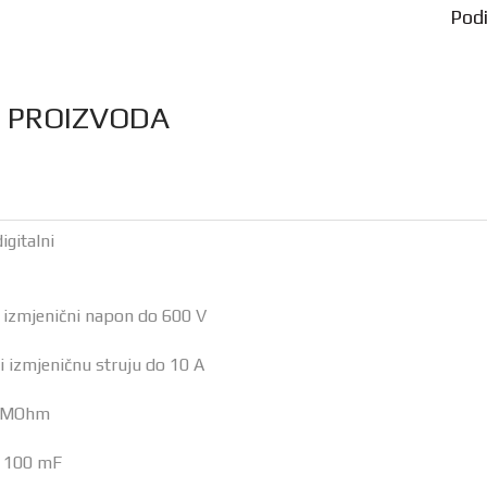
Podij
S PROIZVODA
igitalni
i izmjenični napon do 600 V
i izmjeničnu struju do 10 A
0 MOhm
o 100 mF