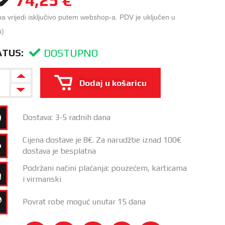
na vrijedi isključivo putem webshop-a. PDV je uključen u
u)
DOSTUPNO
ATUS:
Dodaj u košaricu
Dostava: 3-5 radnih dana
Cijena dostave je 8€. Za narudžbe iznad 100€
dostava je besplatna
Podržani načini plaćanja: pouzećem, karticama
i virmanski
Povrat robe moguć unutar 15 dana