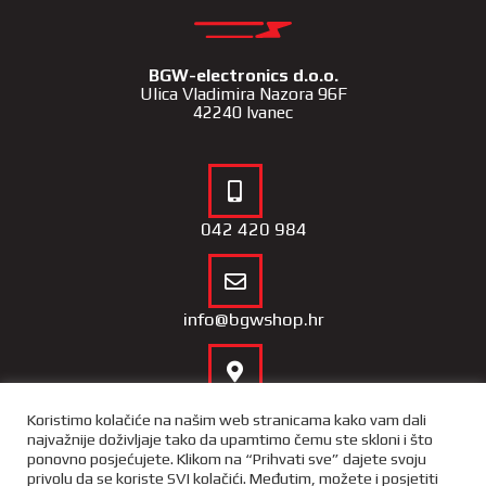
BGW-electronics d.o.o.
Ulica Vladimira Nazora 96F
42240 Ivanec
042 420 984
info@bgwshop.hr
Naša lokacija
Koristimo kolačiće na našim web stranicama kako vam dali
najvažnije doživljaje tako da upamtimo čemu ste skloni i što
ponovno posjećujete. Klikom na “Prihvati sve” dajete svoju
privolu da se koriste SVI kolačići. Međutim, možete i posjetiti