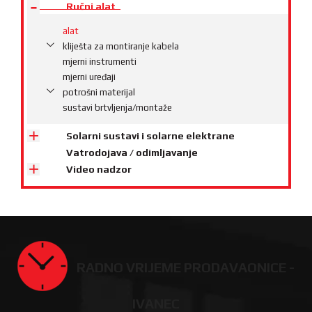
Ručni alat
alat
kliješta za montiranje kabela
mjerni instrumenti
mjerni uređaji
potrošni materijal
sustavi brtvljenja/montaže
Solarni sustavi i solarne elektrane
Vatrodojava / odimljavanje
Video nadzor
RADNO VRIJEME PRODAVAONICE -
IVANEC