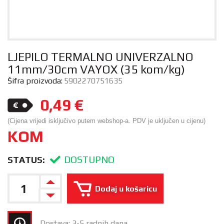
LJEPILO TERMALNO UNIVERZALNO
11mm/30cm VAYOX (35 kom/kg)
Šifra proizvoda:
5902270751635
0,49
€
(Cijena vrijedi isključivo putem webshop-a. PDV je uključen u cijenu)
KOM
DOSTUPNO
STATUS:
Dodaj u košaricu
Dostava: 3-5 radnih dana