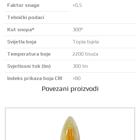
Faktor snage
>0,5
Tehnički podaci
Kut snopa°
300°
Svijetla boja
Topla bijela
Temperatura boje
2200 tisuća
Svjetlosni tok (lm)
300 lm
Indeks prikaza boja CRI
>80
Povezani proizvodi