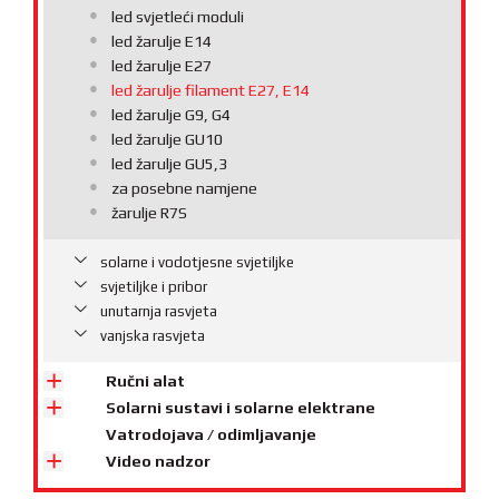
led svjetleći moduli
led žarulje E14
led žarulje E27
led žarulje filament E27, E14
led žarulje G9, G4
led žarulje GU10
led žarulje GU5,3
za posebne namjene
žarulje R7S
solarne i vodotjesne svjetiljke
svjetiljke i pribor
unutarnja rasvjeta
vanjska rasvjeta
Ručni alat
Solarni sustavi i solarne elektrane
Vatrodojava / odimljavanje
Video nadzor