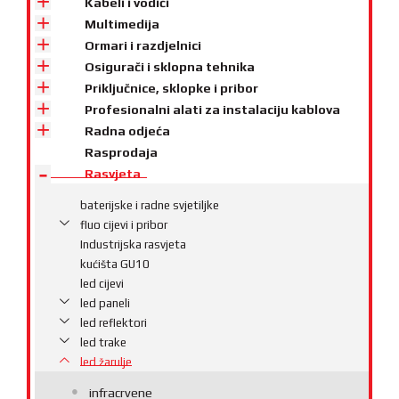
Kabeli i vodiči
Multimedija
Ormari i razdjelnici
Osigurači i sklopna tehnika
Priključnice, sklopke i pribor
Profesionalni alati za instalaciju kablova
Radna odjeća
Rasprodaja
Rasvjeta
baterijske i radne svjetiljke
fluo cijevi i pribor
Industrijska rasvjeta
kućišta GU10
led cijevi
led paneli
led reflektori
led trake
led žarulje
infracrvene