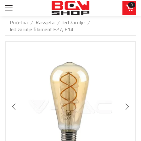
0
Početna
Rasvjeta
led žarulje
/
/
/
led žarulje filament E27, E14