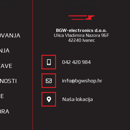
IJE
KONTAKT
BGW-electronics d.o.o.
LOVANJA
Ulica Vladimira Nazora 96F
42240 Ivanec
NJA
042 420 984
TAVE
TNOSTI
info@bgwshop.hr
JE
Naša lokacija
ORA