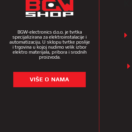
K
BGW-electronics d.o.o. je tvrtka
specijalizirana za elektroinstalacije i
automatizaciju. U sklopu tvrtke poslije
i trgovina u kojoj nudimo velik izbor
elektro materijala, pribora i srodnih
proizvoda.
VIŠE O NAMA