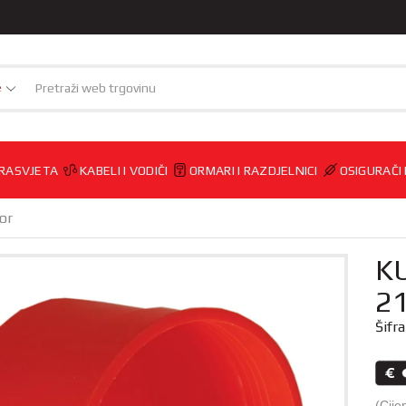
e
RASVJETA
KABELI I VODIČI
ORMARI I RAZDJELNICI
OSIGURAČI
or
KU
2
Šifr
(Cije