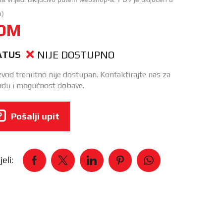
u)
OM
NIJE DOSTUPNO
ATUS
zvod trenutno nije dostupan. Kontaktirajte nas za
du i mogućnost dobave.
Pošalji upit
eli: