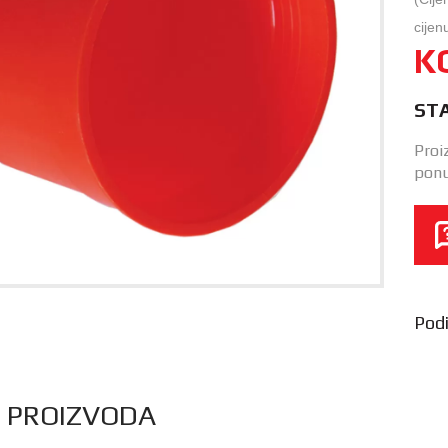
cijen
K
ST
Proi
ponu
Podij
S PROIZVODA