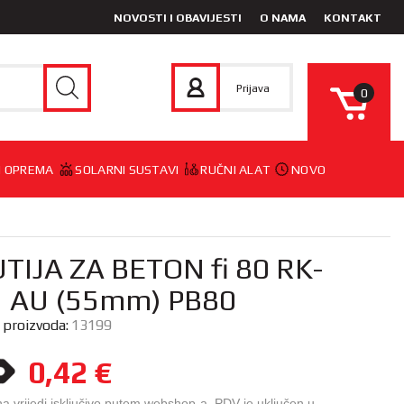
NOVOSTI I OBAVIJESTI
O NAMA
KONTAKT
Prijava
0
 I OPREMA
SOLARNI SUSTAVI
RUČNI ALAT
NOVO
TIJA ZA BETON fi 80 RK-
1 AU (55mm) PB80
a proizvoda:
13199
0,42
€
na vrijedi isključivo putem webshop-a. PDV je uključen u