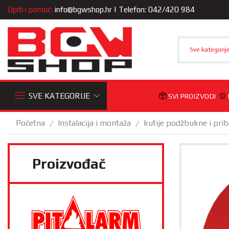
Upiti i pomoć:
info@bgwshop.hr
| Telefon: 042/420 984
Sve kategorij
SVE KATEGORIJE
SVI PROIZVODI
Početna
Instalacija i montaža
kutije podžbukne i prib
/
/
Proizvođač