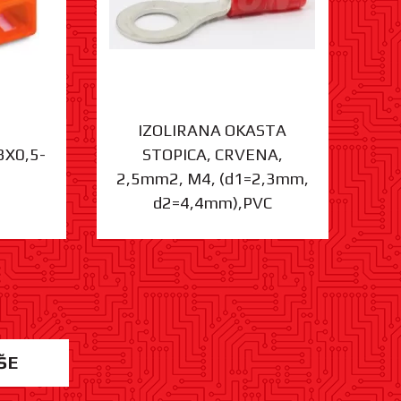
IZOLIRANA OKASTA
3X0,5-
STOPICA, CRVENA,
ST
2,5mm2, M4, (d1=2,3mm,
d2=4,4mm),PVC
ŠE