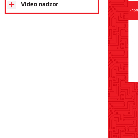
Video nadzor
- 15