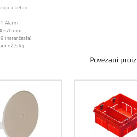
adnju u beton
IT Alarm
∅80×70 mm
9 (narančasta)
om = 2,5 kg
Povezani proiz