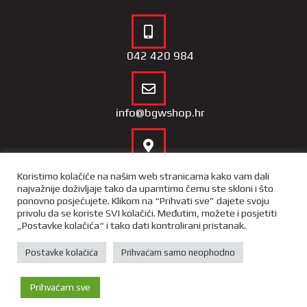
042 420 984
info@bgwshop.hr
Naša lokacija
Koristimo kolačiće na našim web stranicama kako vam dali
najvažnije doživljaje tako da upamtimo čemu ste skloni i što
ponovno posjećujete. Klikom na “Prihvati sve” dajete svoju
privolu da se koriste SVI kolačići. Međutim, možete i posjetiti
„Postavke kolačića“ i tako dati kontrolirani pristanak.
Copyright 2022 – BGW Shop |
Opći uvjeti poslovnja
|
Izjava o
privatnosti i sigurnosti podataka
Postavke kolačića
Prihvaćam samo neophodno
X-media
– izrada web trgovina i
portala
Prihvaćam sve
Početna
Trgovina
Kontakt
Više