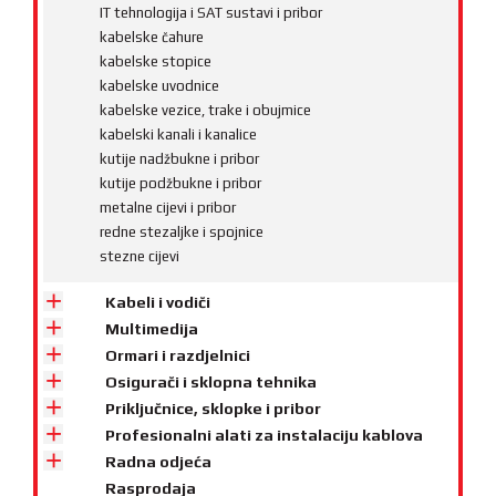
IT tehnologija i SAT sustavi i pribor
kabelske čahure
kabelske stopice
kabelske uvodnice
kabelske vezice, trake i obujmice
kabelski kanali i kanalice
kutije nadžbukne i pribor
kutije podžbukne i pribor
metalne cijevi i pribor
redne stezaljke i spojnice
stezne cijevi
Kabeli i vodiči
Multimedija
Ormari i razdjelnici
Osigurači i sklopna tehnika
Priključnice, sklopke i pribor
Profesionalni alati za instalaciju kablova
Radna odjeća
Rasprodaja