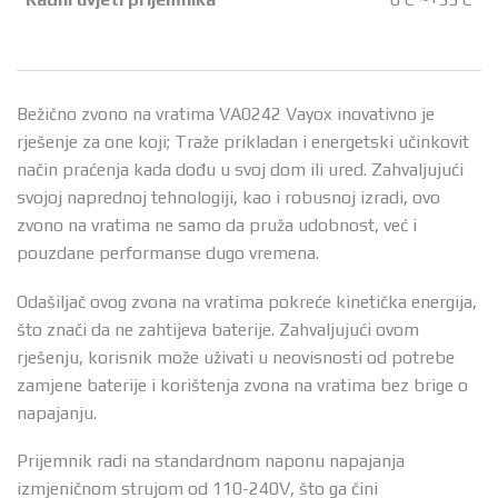
Bežično zvono na vratima VA0242 Vayox inovativno je
rješenje za one koji; Traže prikladan i energetski učinkovit
način praćenja kada dođu u svoj dom ili ured. Zahvaljujući
svojoj naprednoj tehnologiji, kao i robusnoj izradi, ovo
zvono na vratima ne samo da pruža udobnost, već i
pouzdane performanse dugo vremena.
Odašiljač ovog zvona na vratima pokreće kinetička energija,
što znači da ne zahtijeva baterije. Zahvaljujući ovom
rješenju, korisnik može uživati u neovisnosti od potrebe
zamjene baterije i korištenja zvona na vratima bez brige o
napajanju.
Prijemnik radi na standardnom naponu napajanja
izmjeničnom strujom od 110-240V, što ga čini