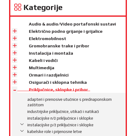
Kategorije
Audio & audio/Video portafonski sustavi
Električno podno grijanje i grijalice
Elektromobilnost
Gromobranske trake i pribor
Instalacija i montaža
Kabeli i vodiči
Multimedija
Ormari i razdjelnici
Osigurači i sklopna tehnika
Priključnice, sklopke i pribor
adapteri i prenosive utučnice s prednaponskom
zaštitom
industrijske priključnice, utikači i natikači
instalacijske n/ž priključnice i sklopke
instalacijske p/ž priključnice i sklopke
kabelske role i prijenosne letve