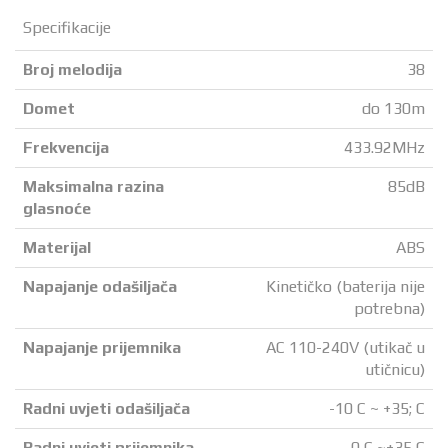
Specifikacije
Broj melodija
38
Domet
do 130m
Frekvencija
433.92MHz
Maksimalna razina
85dB
glasnoće
Materijal
ABS
Napajanje odašiljača
Kinetičko (baterija nije
potrebna)
Napajanje prijemnika
AC 110-240V (utikač u
utičnicu)
Radni uvjeti odašiljača
-10 C ~ +35; C
Radni uvjeti prijemnika
0 C ~+35 C