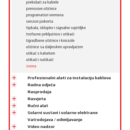
prekidači za kabele
prenosive utičnice
programatori vremena
senzori pokreta
tipkala, sklopke i signalne svjetiljke
trofazne priključnice i utikači
Ugradbene utičnice i konzole
utičnice sa daljinskim upravljačem
utikač s kabelom
utikači i natikači
zvona
Profesionalni alati za instalaciju kablova
Radna odjeća
Rasprodaja
Rasvjeta
Ručni alat
Solarni sustavi i solarne elektrane
Vatrodojava / odimljavanje
Video nadzor