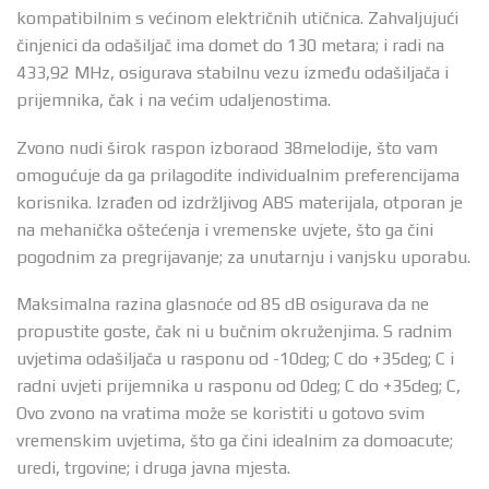
kompatibilnim s većinom električnih utičnica. Zahvaljujući
činjenici da odašiljač ima domet do 130 metara; i radi na
433,92 MHz, osigurava stabilnu vezu između odašiljača i
prijemnika, čak i na većim udaljenostima.
Zvono nudi širok raspon izboraod 38melodije, što vam
omogućuje da ga prilagodite individualnim preferencijama
korisnika. Izrađen od izdržljivog ABS materijala, otporan je
na mehanička oštećenja i vremenske uvjete, što ga čini
pogodnim za pregrijavanje; za unutarnju i vanjsku uporabu.
Maksimalna razina glasnoće od 85 dB osigurava da ne
propustite goste, čak ni u bučnim okruženjima. S radnim
uvjetima odašiljača u rasponu od -10deg; C do +35deg; C i
radni uvjeti prijemnika u rasponu od 0deg; C do +35deg; C,
Ovo zvono na vratima može se koristiti u gotovo svim
vremenskim uvjetima, što ga čini idealnim za domoacute;
uredi, trgovine; i druga javna mjesta.