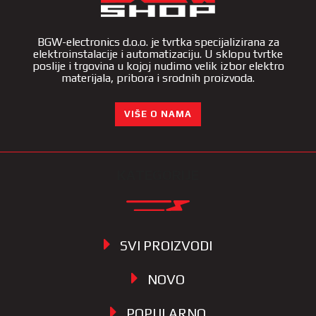
BGW-electronics d.o.o. je tvrtka specijalizirana za
elektroinstalacije i automatizaciju. U sklopu tvrtke
poslije i trgovina u kojoj nudimo velik izbor elektro
materijala, pribora i srodnih proizvoda.
VIŠE O NAMA
KATEGORIJE
SVI PROIZVODI
NOVO
POPULARNO