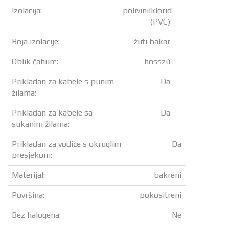
Izolacija:
polivinilklorid
(PVC)
Boja izolacije:
žuti bakar
Oblik čahure:
hosszú
Prikladan za kabele s punim
Da
žilama:
Prikladan za kabele sa
Da
sukanim žilama:
Prikladan za vodiče s okruglim
Da
presjekom:
Materijal:
bakreni
Površina:
pokositreni
Bez halogena:
Ne