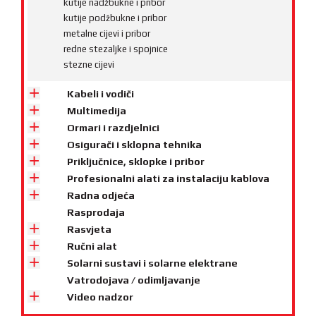
kutije nadžbukne i pribor
kutije podžbukne i pribor
metalne cijevi i pribor
redne stezaljke i spojnice
stezne cijevi
Kabeli i vodiči
Multimedija
Ormari i razdjelnici
Osigurači i sklopna tehnika
Priključnice, sklopke i pribor
Profesionalni alati za instalaciju kablova
Radna odjeća
Rasprodaja
Rasvjeta
Ručni alat
Solarni sustavi i solarne elektrane
Vatrodojava / odimljavanje
Video nadzor