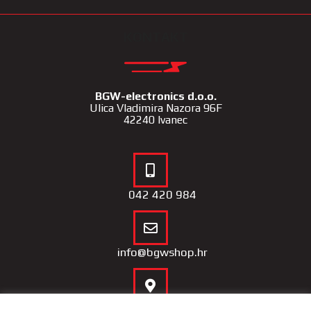
KONTAKT
BGW-electronics d.o.o.
Ulica Vladimira Nazora 96F
42240 Ivanec
042 420 984
info@bgwshop.hr
Naša lokacija