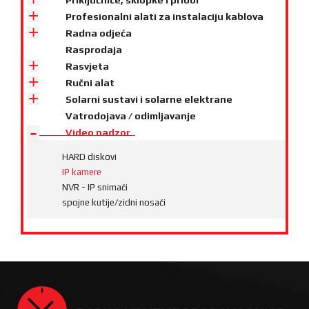
Profesionalni alati za instalaciju kablova
Radna odjeća
Rasprodaja
Rasvjeta
Ručni alat
Solarni sustavi i solarne elektrane
Vatrodojava / odimljavanje
Video nadzor
HARD diskovi
IP kamere
NVR - IP snimači
spojne kutije/zidni nosači