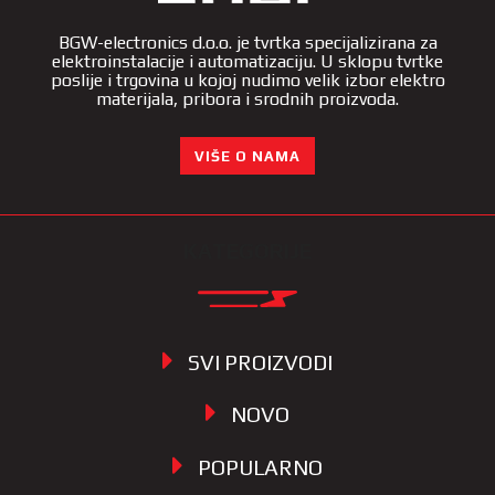
BGW-electronics d.o.o. je tvrtka specijalizirana za
elektroinstalacije i automatizaciju. U sklopu tvrtke
poslije i trgovina u kojoj nudimo velik izbor elektro
materijala, pribora i srodnih proizvoda.
VIŠE O NAMA
KATEGORIJE
SVI PROIZVODI
NOVO
POPULARNO