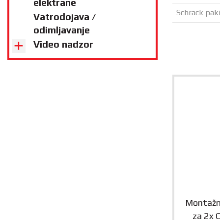
elektrane
Schrack paki
Vatrodojava /
odimljavanje
Video nadzor
Montažn
za 2x C