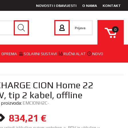
NOVOSTI I OBAVIJESTI
O NAMA
KONTAKT
Prijava
0
 I OPREMA
SOLARNI SUSTAVI
RUČNI ALAT
NOVO
‑CHARGE CION Home 22
, tip 2 kabel, offline
a proizvoda:
EMCIONH2C-
834,21
€
na vrijedi isključivo putem webshop-a. PDV je uključen u