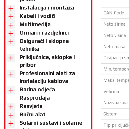
Instalacija i montaža
EAN-Code
Kabeli i vodiči
Multimedija
Neto širina
Ormari i razdjelnici
Neto visina
Osigurači i sklopna
Neto masa
tehnika
Priključnice, sklopke i
Disipacija s
pribor
Min. temper
Profesionalni alati za
Maks. tempe
instalaciju kablova
Radna odjeća
Veličina
Rasprodaja
Nazivna sna
Rasvjeta
Sistem
Ručni alat
Solarni sustavi i solarne
Tip priključ