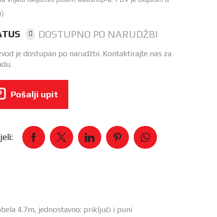
u)
DOSTUPNO PO NARUDŽBI
ATUS
zvod je dostupan po narudžbi. Kontaktirajte nas za
du.
Pošalji upit
eli:
bela 4.7m, jednostavno: priključi i puni