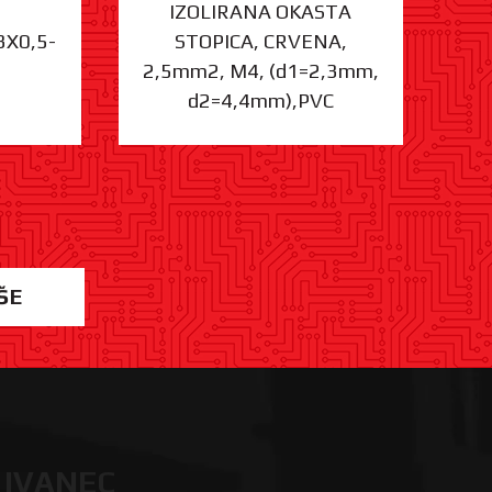
IZOLIRANA OKASTA
3X0,5-
STOPICA, CRVENA,
ST
2,5mm2, M4, (d1=2,3mm,
d2=4,4mm),PVC
ŠE
 IVANEC