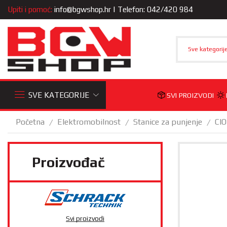
Upiti i pomoć:
info@bgwshop.hr
| Telefon: 042/420 984
Sve kategorij
SVE KATEGORIJE
SVI PROIZVODI
Početna
Elektromobilnost
Stanice za punjenje
CIO
/
/
/
Proizvođač
Svi proizvodi