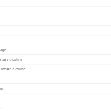
nage
atura okoline
ratura okoline
ga
ka