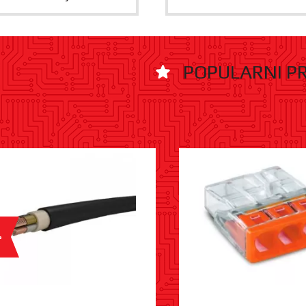
POPULARNI P
%