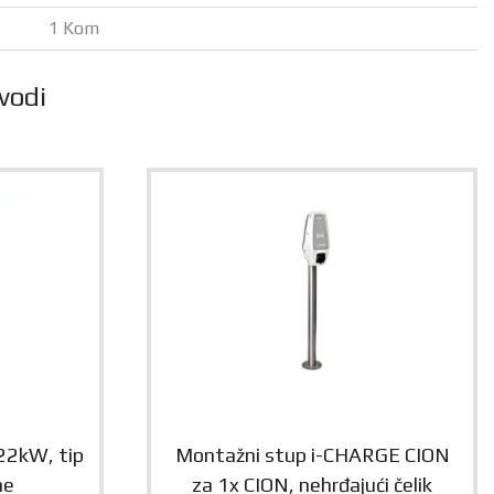
1 Kom
vodi
22kW, tip
Montažni stup i-CHARGE CION
ne
za 1x CION, nehrđajući čelik