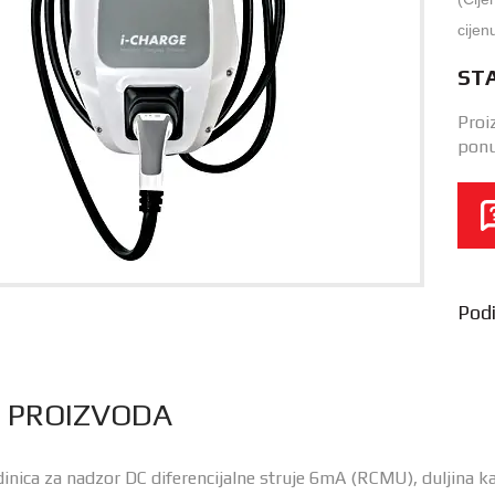
cijen
ST
Proi
ponu
Podij
S PROIZVODA
edinica za nadzor DC diferencijalne struje 6mA (RCMU), duljina ka