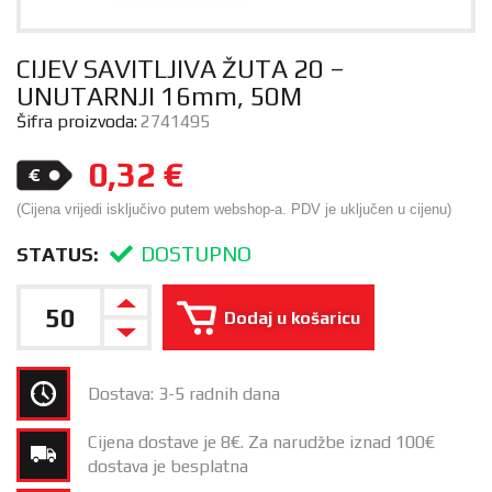
CIJEV SAVITLJIVA ŽUTA 20 –
UNUTARNJI 16mm, 50M
Šifra proizvoda:
2741495
0,32
€
(Cijena vrijedi isključivo putem webshop-a. PDV je uključen u cijenu)
DOSTUPNO
STATUS:
Dodaj u košaricu
Dostava: 3-5 radnih dana
Cijena dostave je 8€. Za narudžbe iznad 100€
dostava je besplatna