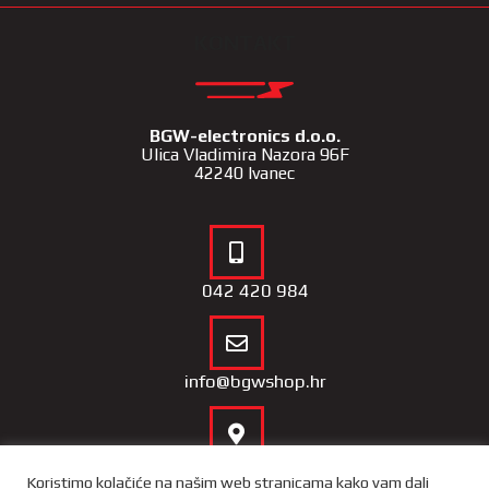
KONTAKT
BGW-electronics d.o.o.
Ulica Vladimira Nazora 96F
42240 Ivanec
042 420 984
info@bgwshop.hr
Naša lokacija
Koristimo kolačiće na našim web stranicama kako vam dali