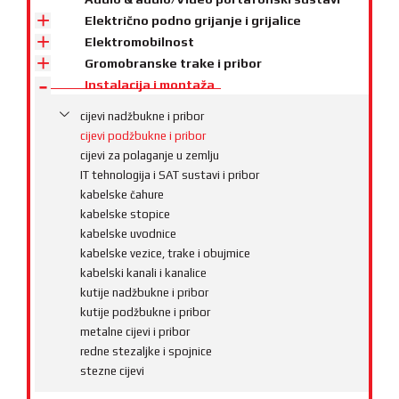
Električno podno grijanje i grijalice
Elektromobilnost
Gromobranske trake i pribor
Instalacija i montaža
cijevi nadžbukne i pribor
cijevi podžbukne i pribor
cijevi za polaganje u zemlju
IT tehnologija i SAT sustavi i pribor
kabelske čahure
kabelske stopice
kabelske uvodnice
kabelske vezice, trake i obujmice
kabelski kanali i kanalice
kutije nadžbukne i pribor
kutije podžbukne i pribor
metalne cijevi i pribor
redne stezaljke i spojnice
stezne cijevi