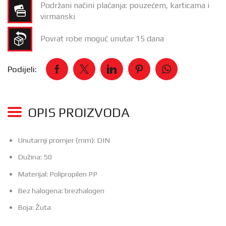
Podržani načini plaćanja: pouzećem, karticama i
virmanski
Povrat robe moguć unutar 15 dana
Podijeli:
OPIS PROIZVODA
Unutarnji promjer (mm):
DIN
Dužina:
50
Materijal:
Polipropilen PP
Bez halogena:
brezhalogen
Boja:
Žuta