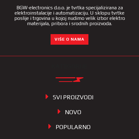
BGW-electronics d.o.o. je tvrtka specijalizirana za
elektroinstalacije i automatizaciju. U sklopu tvrtke
poslije i trgovina u kojoj nudimo velik izbor elektro
materijala, pribora i srodnih proizvoda.
VIŠE O NAMA
KATEGORIJE
SVI PROIZVODI
NOVO
POPULARNO