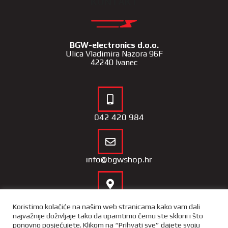
KONTAKT
BGW-electronics d.o.o.
Ulica Vladimira Nazora 96F
42240 Ivanec
042 420 984
info@bgwshop.hr
Naša lokacija
Koristimo kolačiće na našim web stranicama kako vam dali
najvažnije doživljaje tako da upamtimo čemu ste skloni i što
ponovno posjećujete. Klikom na “Prihvati sve” dajete svoju