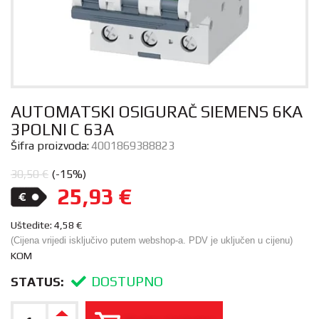
AUTOMATSKI OSIGURAČ SIEMENS 6KA
3POLNI C 63A
Šifra proizvoda:
4001869388823
30,50
€
(-15%)
25,93
€
Uštedite:
4,58
€
(Cijena vrijedi isključivo putem webshop-a. PDV je uključen u cijenu)
KOM
DOSTUPNO
STATUS: