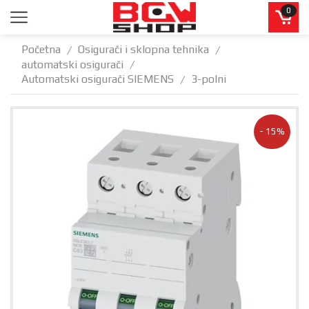
0
Početna
Osigurači i sklopna tehnika
/
/
automatski osigurači
/
Automatski osigurači SIEMENS
3-polni
/
- 15%