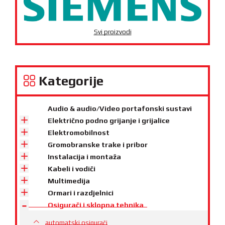
Svi proizvodi
Kategorije
Audio & audio/Video portafonski sustavi
Električno podno grijanje i grijalice
Elektromobilnost
Gromobranske trake i pribor
Instalacija i montaža
Kabeli i vodiči
Multimedija
Ormari i razdjelnici
Osigurači i sklopna tehnika
automatski osigurači