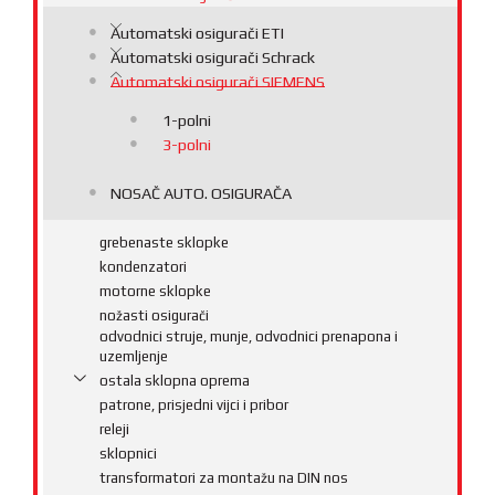
Automatski osigurači ETI
Automatski osigurači Schrack
Automatski osigurači SIEMENS
1-polni
3-polni
NOSAČ AUTO. OSIGURAČA
grebenaste sklopke
kondenzatori
motorne sklopke
nožasti osigurači
odvodnici struje, munje, odvodnici prenapona i
uzemljenje
ostala sklopna oprema
patrone, prisjedni vijci i pribor
releji
sklopnici
transformatori za montažu na DIN nos