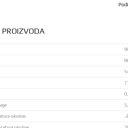
Podij
S PROIZVODA
9
8
5
7
0
nage
5
atura okoline
-
ratura okoline
7