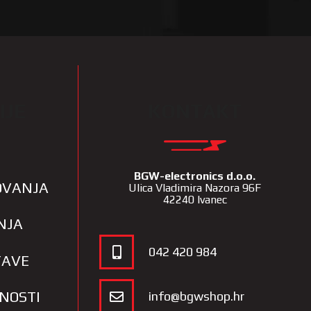
IJE
KONTAKT
BGW-electronics d.o.o.
LOVANJA
Ulica Vladimira Nazora 96F
42240 Ivanec
NJA
042 420 984
TAVE
TNOSTI
info@bgwshop.hr