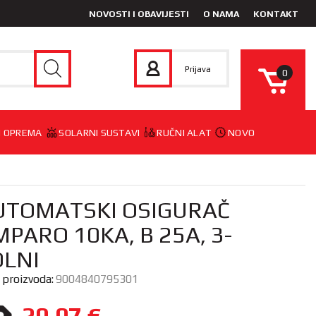
NOVOSTI I OBAVIJESTI
O NAMA
KONTAKT
Prijava
0
 I OPREMA
SOLARNI SUSTAVI
RUČNI ALAT
NOVO
UTOMATSKI OSIGURAČ
PARO 10KA, B 25A, 3-
OLNI
a proizvoda:
9004840795301
20,07
€