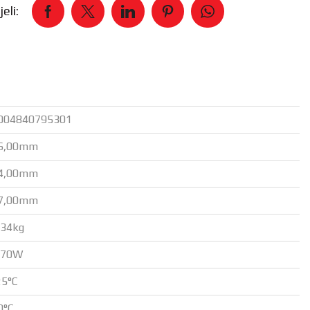
eli:
004840795301
6,00mm
4,00mm
7,00mm
,34kg
,70W
25°C
0°C