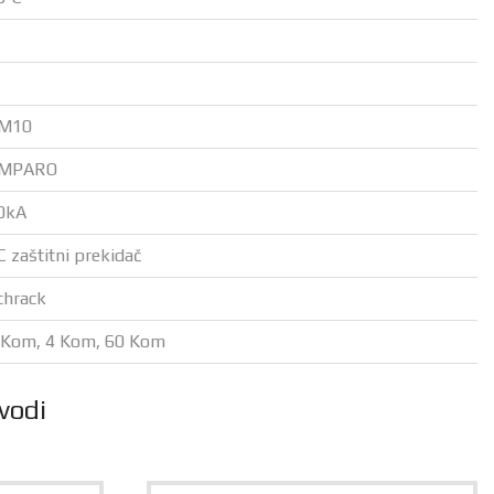
M10
MPARO
0kA
C zaštitni prekidač
chrack
 Kom, 4 Kom, 60 Kom
vodi