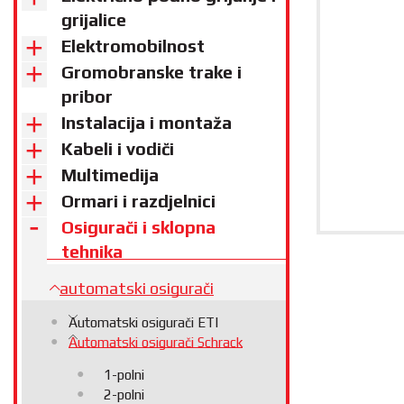
grijalice
Elektromobilnost
Gromobranske trake i
pribor
Instalacija i montaža
Kabeli i vodiči
Multimedija
Ormari i razdjelnici
Osigurači i sklopna
tehnika
automatski osigurači
Automatski osigurači ETI
Automatski osigurači Schrack
1-polni
2-polni