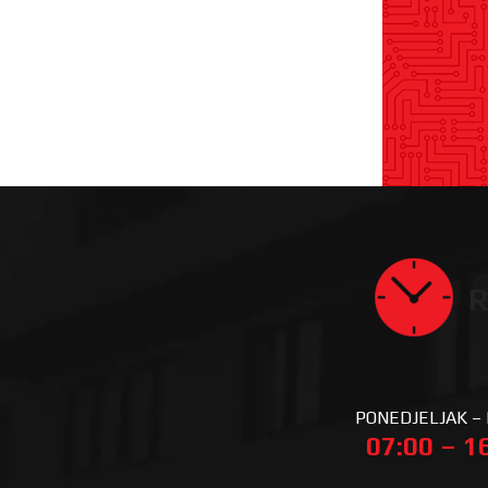
R
PONEDJELJAK –
07:00 – 1