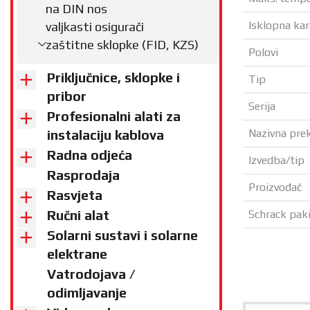
na DIN nos
Isklopna kar
valjkasti osigurači
zaštitne sklopke (FID, KZS)
Polovi
Priključnice, sklopke i
Tip
pribor
Serija
Profesionalni alati za
Nazivna pre
instalaciju kablova
Radna odjeća
Izvedba/tip
Rasprodaja
Proizvođač
Rasvjeta
Ručni alat
Schrack paki
Solarni sustavi i solarne
elektrane
Vatrodojava /
odimljavanje