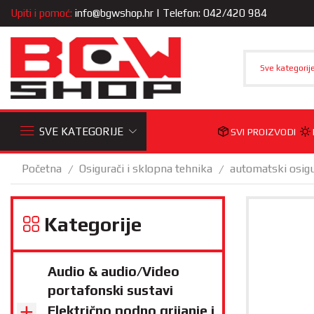
Upiti i pomoć:
info@bgwshop.hr
| Telefon: 042/420 984
Sve kategorij
SVE KATEGORIJE
SVI PROIZVODI
Početna
Osigurači i sklopna tehnika
automatski osigu
/
/
Kategorije
Audio & audio/Video
portafonski sustavi
Električno podno grijanje i