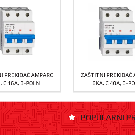
NI PREKIDAČ AMPARO
ZAŠTITNI PREKIDAČ
, C 16A, 3-POLNI
6KA, C 40A, 3-P
POPULARNI P