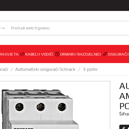
e
RASVJETA
KABELI I VODIČI
ORMARI I RAZDJELNICI
OSIGURAČI
rači
Automatski osigurači Schrack
3-polni
/
/
A
AM
P
Šifr