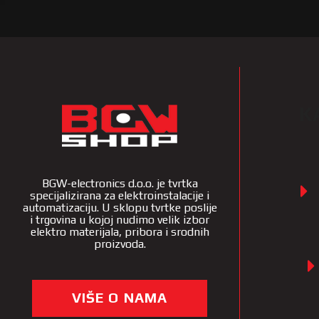
K
BGW-electronics d.o.o. je tvrtka
specijalizirana za elektroinstalacije i
automatizaciju. U sklopu tvrtke poslije
i trgovina u kojoj nudimo velik izbor
elektro materijala, pribora i srodnih
proizvoda.
VIŠE O NAMA