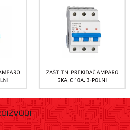
 AMPARO
ZAŠTITNI PREKIDAČ AMPARO
OLNI
6KA, C 10A, 3-POLNI
ROIZVODI