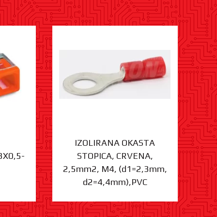
IZOLIRANA OKASTA
3X0,5-
STOPICA, CRVENA,
ST
2,5mm2, M4, (d1=2,3mm,
d2=4,4mm),PVC