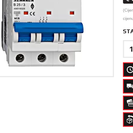
(Cije
cijen
ST