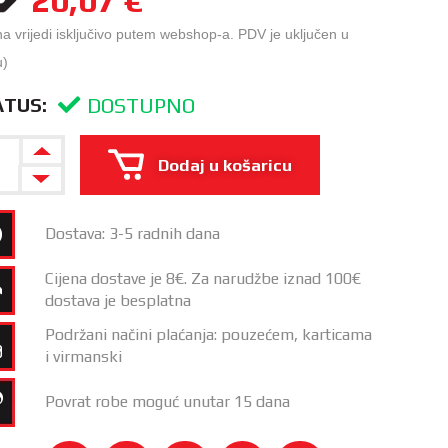
na vrijedi isključivo putem webshop-a. PDV je uključen u
u)
DOSTUPNO
ATUS:
Dodaj u košaricu
Dostava: 3-5 radnih dana
Cijena dostave je 8€. Za narudžbe iznad 100€
dostava je besplatna
Podržani načini plaćanja: pouzećem, karticama
i virmanski
Povrat robe moguć unutar 15 dana