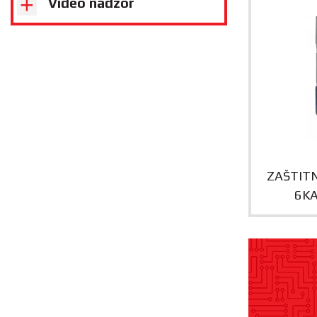
Video nadzor
ZAŠTIT
6KA