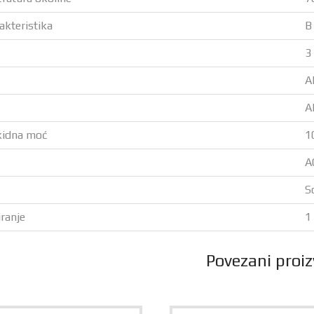
akteristika
B
3
A
A
kidna moć
1
A
S
ranje
1
Povezani proiz