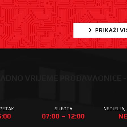
PRIKAŽI VI
ADNO VRIJEME PRODAVAONICE -
 PETAK
SUBOTA
NEDJELJA, 
6:00
07:00 – 12:00
NE