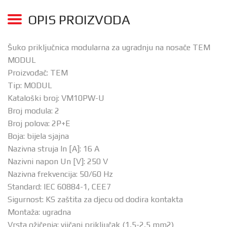
OPIS PROIZVODA
Šuko priključnica modularna za ugradnju na nosače TEM
MODUL
Proizvođač: TEM
Tip: MODUL
Kataloški broj: VM10PW-U
Broj modula: 2
Broj polova: 2P+E
Boja: bijela sjajna
Nazivna struja In [A]: 16 A
Nazivni napon Un [V]: 250 V
Nazivna frekvencija: 50/60 Hz
Standard: IEC 60884-1, CEE7
Sigurnost: KS zaštita za djecu od dodira kontakta
Montaža: ugradna
Vrsta ožičenja: vijčani priključak (1,5-2,5 mm2)