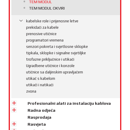
TEM MODUL
TEM MODUL OKVIRI
kabelske role i prijenosne letve
prekidači za kabele
prenosive utičnice
programatori vremena
senzori pokreta i svjetlosne sklopke
tipkala, sklopke i signalne svjetiljke
trofazne priključnice i utikači
Ugradbene utičnice i konzole
utičnice sa daljinskim upravljačem
utikač s kabelom
utikači i natikači
zvona
Profesionalni alati za instalaciju kablova
Radna odjeća
Rasprodaja
Rasvjeta