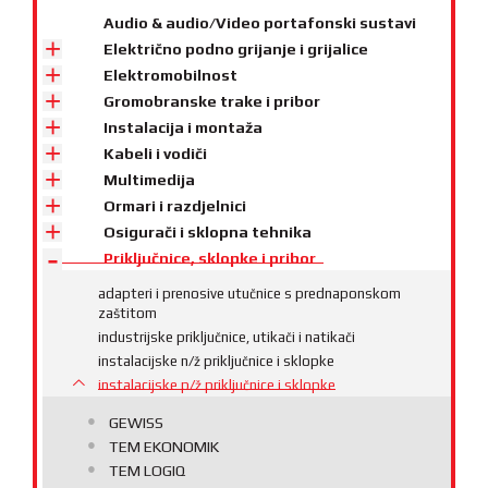
Audio & audio/Video portafonski sustavi
Električno podno grijanje i grijalice
Elektromobilnost
Gromobranske trake i pribor
Instalacija i montaža
Kabeli i vodiči
Multimedija
Ormari i razdjelnici
Osigurači i sklopna tehnika
Priključnice, sklopke i pribor
adapteri i prenosive utučnice s prednaponskom
zaštitom
industrijske priključnice, utikači i natikači
instalacijske n/ž priključnice i sklopke
instalacijske p/ž priključnice i sklopke
GEWISS
TEM EKONOMIK
TEM LOGIQ