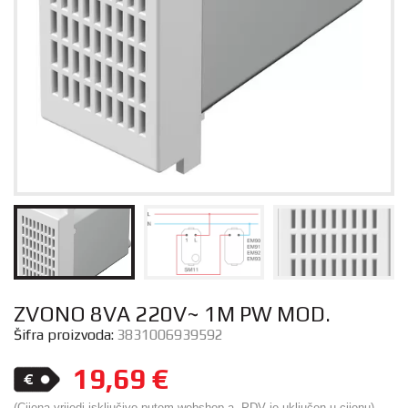
ZVONO 8VA 220V~ 1M PW MOD.
Šifra proizvoda:
3831006939592
19,69
€
(Cijena vrijedi isključivo putem webshop-a. PDV je uključen u cijenu)