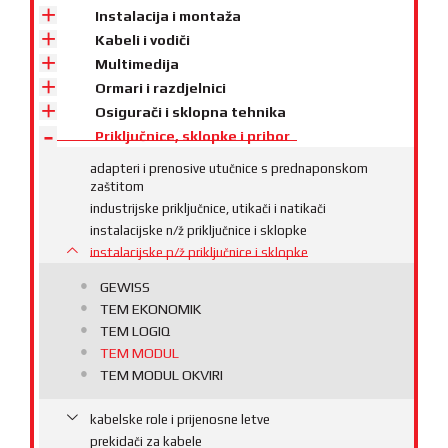
Instalacija i montaža
Kabeli i vodiči
Multimedija
Ormari i razdjelnici
Osigurači i sklopna tehnika
Priključnice, sklopke i pribor
adapteri i prenosive utučnice s prednaponskom
zaštitom
industrijske priključnice, utikači i natikači
instalacijske n/ž priključnice i sklopke
instalacijske p/ž priključnice i sklopke
GEWISS
TEM EKONOMIK
TEM LOGIQ
TEM MODUL
TEM MODUL OKVIRI
kabelske role i prijenosne letve
prekidači za kabele