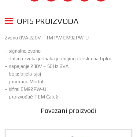
OPIS PROIZVODA
Zvono 8VA 220V ~ 1M PW EM92PW-U
– signalno zvono
– duljina zvuka jednaka je duljini pritiska na tipku
– napajanje 230V ~ 50Hz 8VA
– boja: bijela-sjaj
– program: Modul
– šifra: EM92PW-U
– proizvođač: TEM Čatež
Povezani proizvodi