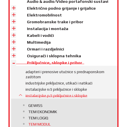
Audio & audio/Video portafonski sustavi
Električno podno grijanje i grijalice
Elektromobilnost
Gromobranske trake i pribor
Instalacija i montaža
Kabeli i vodiči
Multimedija
Ormari i razdjelnici
Osigurači i sklopna tehnika
Priključnice, sklopke i pribor
adapteri i prenosive utučnice s prednaponskom
zaštitom
industrijske priključnice, utikači i natikači
instalacijske n/ž priključnice i sklopke
instalacijske p/ž priključnice i sklopke
GEWISS
TEM EKONOMIK
TEM LOGIQ
TEM MODUL