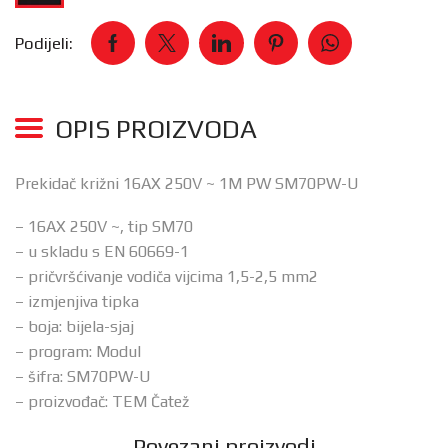
Podijeli:
OPIS PROIZVODA
Prekidač križni 16AX 250V ~ 1M PW SM70PW-U
– 16AX 250V ~, tip SM70
– u skladu s EN 60669-1
– pričvršćivanje vodiča vijcima 1,5-2,5 mm2
– izmjenjiva tipka
– boja: bijela-sjaj
– program: Modul
– šifra: SM70PW-U
– proizvođač: TEM Čatež
Povezani proizvodi