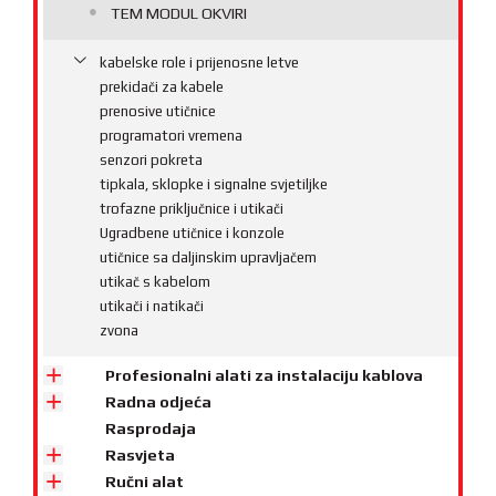
TEM MODUL OKVIRI
kabelske role i prijenosne letve
prekidači za kabele
prenosive utičnice
programatori vremena
senzori pokreta
tipkala, sklopke i signalne svjetiljke
trofazne priključnice i utikači
Ugradbene utičnice i konzole
utičnice sa daljinskim upravljačem
utikač s kabelom
utikači i natikači
zvona
Profesionalni alati za instalaciju kablova
Radna odjeća
Rasprodaja
Rasvjeta
Ručni alat