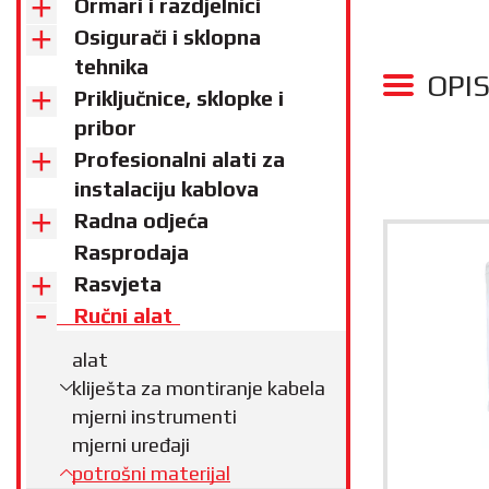
Ormari i razdjelnici
Osigurači i sklopna
tehnika
OPI
Priključnice, sklopke i
pribor
Profesionalni alati za
instalaciju kablova
Radna odjeća
Rasprodaja
Rasvjeta
Ručni alat
alat
kliješta za montiranje kabela
mjerni instrumenti
mjerni uređaji
potrošni materijal