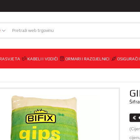
e
RASVJETA
KABELI I VODIČI
ORMARI I RAZDJELNICI
OSIGURAČI
GI
Šifr
(Cije
cijen