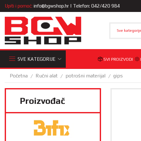
Upiti i pomoć:
info@bgwshop.hr
| Telefon: 042/420 984
Sve kategorij
SVE KATEGORIJE
SVI PROIZVODI
Početna
Ručni alat
potrošni materijal
gips
/
/
/
Proizvođač