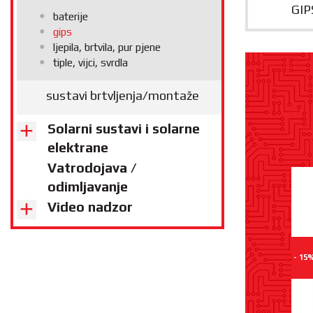
GIP
baterije
gips
ljepila, brtvila, pur pjene
tiple, vijci, svrdla
sustavi brtvljenja/montaže
Solarni sustavi i solarne
elektrane
Vatrodojava /
odimljavanje
Video nadzor
- 15