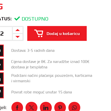
G
DOSTUPNO
ATUS:
Dodaj u košaricu
Dostava: 3-5 radnih dana
Cijena dostave je 8€. Za narudžbe iznad 100€
dostava je besplatna
Podržani načini plaćanja: pouzećem, karticama
i virmanski
Povrat robe moguć unutar 15 dana
eli: