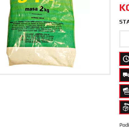
K
ST
Podij