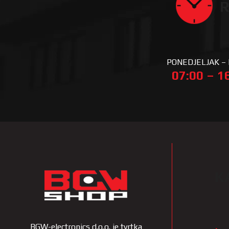
R
PONEDJELJAK –
07:00 – 1
K
BGW-electronics d.o.o. je tvrtka