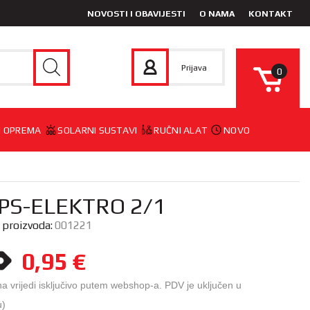
NOVOSTI I OBAVIJESTI
O NAMA
KONTAKT
Prijava
0
 I OPREMA
SOLARNI SUSTAVI
RUČNI ALAT
NOVO
PS-ELEKTRO 2/1
a proizvoda:
001221
0,95
€
na vrijedi isključivo putem webshop-a. PDV je uključen u
u)