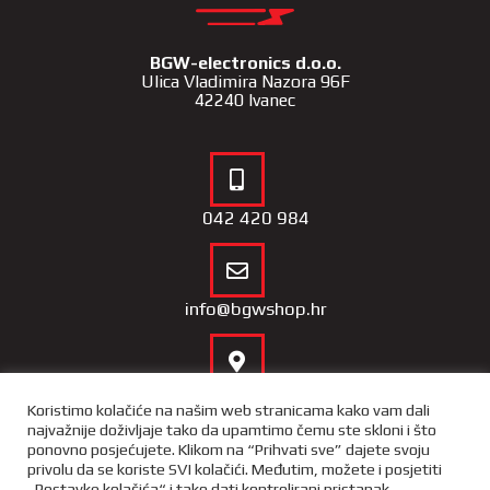
BGW-electronics d.o.o.
Ulica Vladimira Nazora 96F
42240 Ivanec
042 420 984
info@bgwshop.hr
Naša lokacija
Koristimo kolačiće na našim web stranicama kako vam dali
najvažnije doživljaje tako da upamtimo čemu ste skloni i što
ponovno posjećujete. Klikom na “Prihvati sve” dajete svoju
privolu da se koriste SVI kolačići. Međutim, možete i posjetiti
„Postavke kolačića“ i tako dati kontrolirani pristanak.