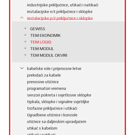
industrijske priključnice, utikači i natikači
instalacijske n/ž priključnice i sklopke
instalacijske p/ž priključnice i sklopke
GEWISS
TEM EKONOMIK
TEM LOGIQ
TEM MODUL
TEM MODUL OKVIRI
kabelske role i prijenosne letve
prekidači za kabele
prenosive utičnice
programatori vremena
senzori pokreta i svjetlosne sklopke
tipkala, sklopke i signalne svjetiljke
trofazne priključnice i utikači
Ugradbene utičnice i konzole
utičnice sa daljinskim upravljačem
utikač s kabelom
utikači i natikači