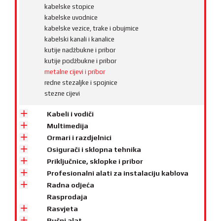
kabelske stopice
kabelske uvodnice
kabelske vezice, trake i obujmice
kabelski kanali i kanalice
kutije nadžbukne i pribor
kutije podžbukne i pribor
metalne cijevi i pribor
redne stezaljke i spojnice
stezne cijevi
Kabeli i vodiči
Multimedija
Ormari i razdjelnici
Osigurači i sklopna tehnika
Priključnice, sklopke i pribor
Profesionalni alati za instalaciju kablova
Radna odjeća
Rasprodaja
Rasvjeta
Ručni alat